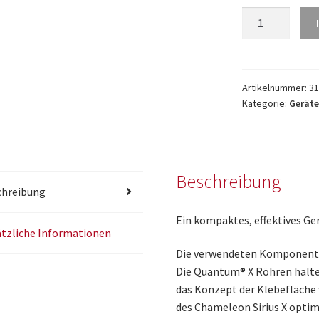
Chameleon
SIRIUS
X
mit
Quantum
Artikelnummer:
31
Kategorie:
Geräte
X
LED
Technologie
Menge
Beschreibung
chreibung
Ein kompaktes, effektives Ge
tzliche Informationen
Die verwendeten Komponente
Die Quantum® X Röhren halten
das Konzept der Klebefläche
des Chameleon Sirius X optim