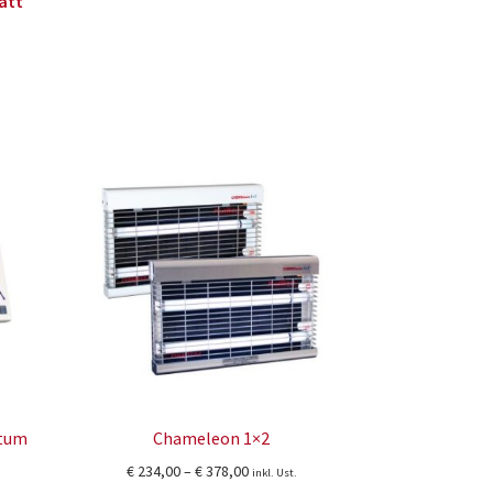
att
ntum
Chameleon 1×2
Preisspanne:
€
234,00
–
€
378,00
inkl. Ust.
nne: