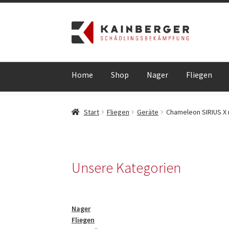
Zur
Zum
Navigation
Inhalt
springen
springen
Home
Shop
Nager
Fliegen
Start
AGB
Datenschutzerklärung
Datenschutz
Start
Fliegen
Geräte
Chameleon SIRIUS X 
Kasse
Mein Konto
Warenkorb
Widerrufsrech
Unsere Kategorien
Nager
Fliegen