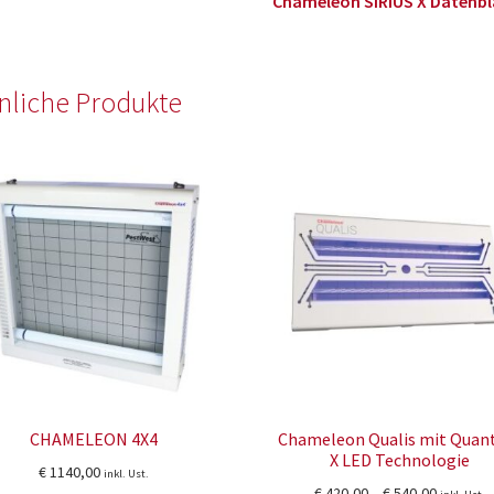
Chameleon SIRIUS X Datenbl
nliche Produkte
CHAMELEON 4X4
Chameleon Qualis mit Qua
X LED Technologie
€
1140,00
inkl. Ust.
Preisspa
€
420,00
–
€
540,00