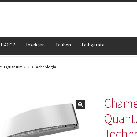
HACCP
Insekten
Tauben
Leihgeräte
erklärung – Stripe
HEROLD POWERSITE E-COMMERCE
Impress
mit Quantum X LED Technologie
t
Chamel
Quant
Techno