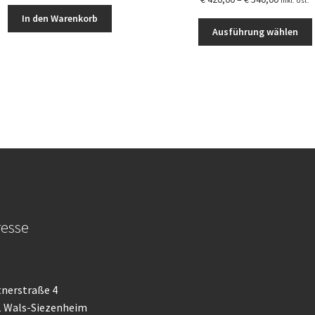
inkl. Ust.
€ 420,00
In den Warenkorb
bis
Ausführung wählen
€ 540,00
a
esse
nerstraße 4
1 Wals-Siezenheim