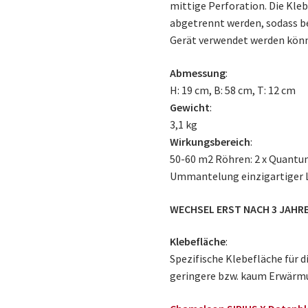
mittige Perforation. Die Kle
abgetrennt werden, sodass bei
Gerät verwendet werden kön
Abmessung
:
H: 19 cm, B: 58 cm, T: 12 cm
Gewicht
:
3,1 kg
Wirkungsbereich
:
50-60 m2 Röhren: 2 x Quant
Ummantelung einzigartiger 
WECHSEL ERST NACH 3 JAH
Klebefläche
:
Spezifische Klebefläche für d
geringere bzw. kaum Erwärmu