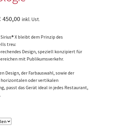
Preisspanne:
€
450,00
inkl. Ust.
€ 420,00
irius® X bleibt dem Prinzip des
bis
ls treu:
€ 450,00
rechendes Design, speziell konzipiert für
Bereichen mit Publikumsverkehr.
en Design, der Farbauswahl, sowie der
 horizontalen oder vertikalen
, passt das Gerät ideal in jedes Restaurant,
.